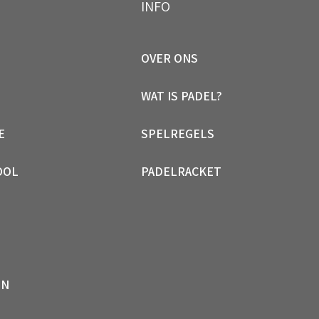
INFO
OVER ONS
WAT IS PADEL?
E
SPELREGELS
OOL
PADELRACKET
EN