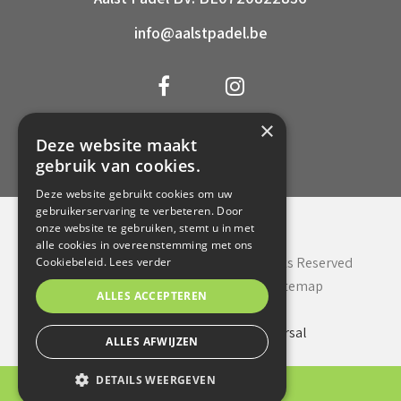
info@aalstpadel.be
×
0472 68 16 45
Deze website maakt
gebruik van cookies.
Deze website gebruikt cookies om uw
gebruikerservaring te verbeteren. Door
onze website te gebruiken, stemt u in met
alle cookies in overeenstemming met ons
© Copyright 2020 Aalst Padel. All Rights Reserved
Cookiebeleid.
Lees verder
Privacy policy
Cookie policy
Sitemap
ALLES ACCEPTEREN
Webdesign in Aalst
door Conversal
ALLES AFWIJZEN
DETAILS WEERGEVEN