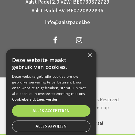
Aalst Padel 2.0 VZW: BE0730872729
Aalst Padel BV: BE0720822836
info@aalstpadel.be
×
0472 68 16 45
Deze website maakt
gebruik van cookies.
Deze website gebruikt cookies om uw
gebruikerservaring te verbeteren. Door
onze website te gebruiken, stemt u in met
alle cookies in overeenstemming met ons
© Copyright 2020 Aalst Padel. All Rights Reserved
Cookiebeleid.
Lees verder
Privacy policy
Cookie policy
Sitemap
ALLES ACCEPTEREN
Webdesign in Aalst
door Conversal
ALLES AFWIJZEN